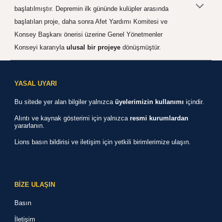
başlatılmıştır. Depremin ilk gününde kulüpler arasında
başlatılan proje, daha sonra
Afet Yardımı Komitesi ve
Konsey Başkanı önerisi üzerine Genel Yönetmenler
Konseyi kararıyla
ulusal bir projeye
dönüşmüştür.
YASAL UYARI
Bu sitede yer alan bilgiler yalnızca
üyelerimizin kullanımı
içindir.
Alıntı ve kaynak gösterimi için yalnızca
resmi kurumlardan
yararlanın.
Lions basın
bildirisi ve iletişim için yetkili birimlerimize ulaşın.
BİZE ULAŞIN
Basın
İletişim