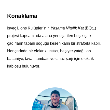
Konaklama
İsveç Lions Kulüpleri'nin
Yaşama Nitelik Kat
(BQtL)
projesi kapsamında alana yerleştirilen beş
kişilik
çadırların t
abanı soğu
ğu
kesen
kalın
bir straforla kaplı.
Her çadırda
bir
elektrikli ısıtıcı,
beş
yer yatağı
,
on
battaniye
, tavan
lambası ve cihaz şarjı için elektrik
kablosu
bulunuyor
.